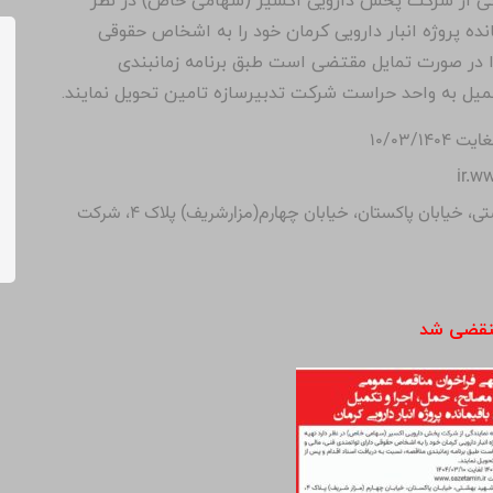
گی از شرکت پخش دارویی اکسیر (سهامی خاص) در نظر
نده پروژه انبار دارویی کرمان خود را به اشخاص حقوقی
لذا در صورت تمایل مقتضی است طبق برنامه‌ زمانبندی
میل به واحد حراست شرکت تدبیرسازه تامین تحویل نمایند.
تهران، خيابان شهید بهشتی، خیابان پاکستان، خیابان چهارم(مزارشریف) پلاک ۴، شرکت
نقضی شد