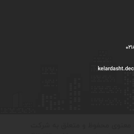
kelardasht.de
 معنوی محفوظ و متعلق به شرکت