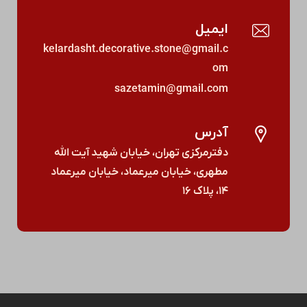
ایمیل
kelardasht.decorative.stone@gmail.c
om
sazetamin@gmail.com
آدرس
دفترمرکزی تهران، خیابان شهید آیت الله
مطهری، خیابان میرعماد، خیابان میرعماد
۱۴، پلاک ۱۶