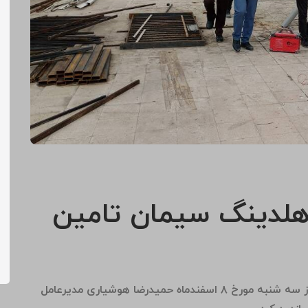
 هلدینگ سیمان تامین
به گزارش روابط عمومی شرکت تدبیر سازه تامین، روز سه شنبه مورخ ۸ اسفندماه حمیدرضا هوشیاری مدیرعامل