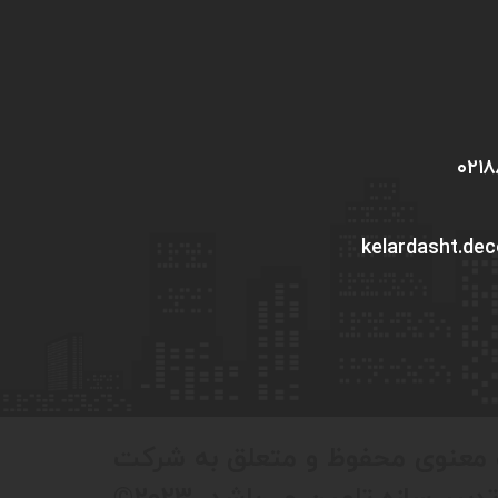
kelardasht.de
 معنوی محفوظ و متعلق به شرکت