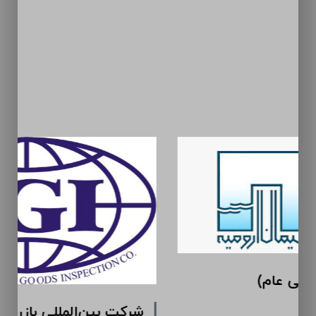
سیمان ارومیه (سهامی عام)