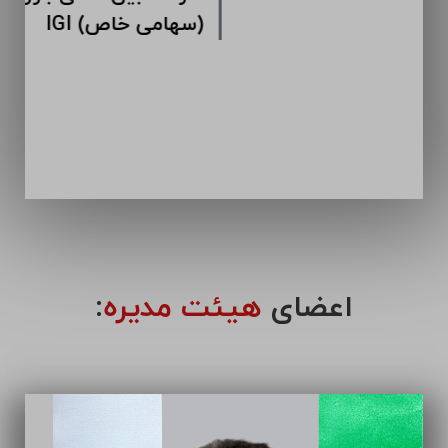
اعضای
هیئت مدیره
: