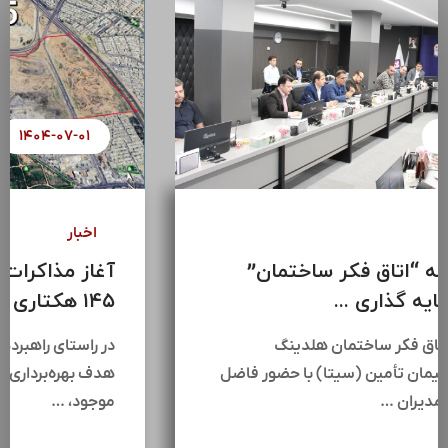
۱۴۰۴-۰۷-۰۸
اخبار
سومین جلسه “اتاق فکر ساختمان”
هلدینگ سرمایه گذاری ...
سومین جلسه اتاق فکر ساختمان هلدینگ
سرمایه‌گذاری سیمان تأمین (سیتا) با حضور فاضل
عبیات،جمعی از مدیران …