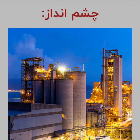
چشم انداز: