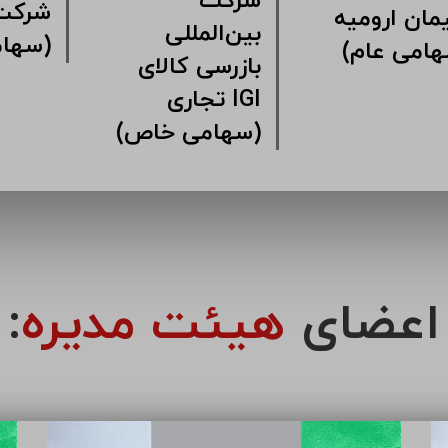
شرکت
شرکت 
ان ارومیه
بین‌المللی
(سها
هامی عام)
بازرسی کالای
تجاری IGI
(سهامی خاص)
اعضای
هیئت مدیره
: