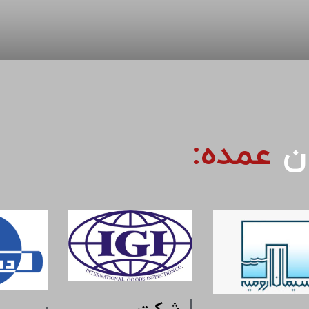
ان
عمده: