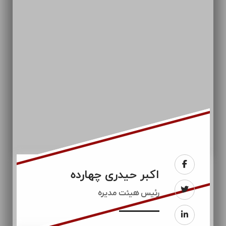
اکبر حیدری چهارده
رئيس هیئت مدیره