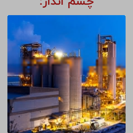
چشم انداز: