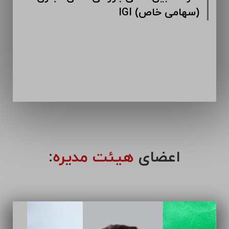
IGI (سهامی خاص)
اعضای
هیئت مدیره
: