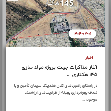
۱۴۰۴-۰۷-۰۱
اخبار
“اتاق فکر ساختمان”
آغاز مذاکرات ج
 گذاری ...
۱۴۵ هکتاری ...
ق فکر ساختمان هلدینگ
در راستای راهبردهای
ان تأمین (سیتا) با حضور فاضل
هدف بهره‌برداری بهی
دیران …
موجود، …