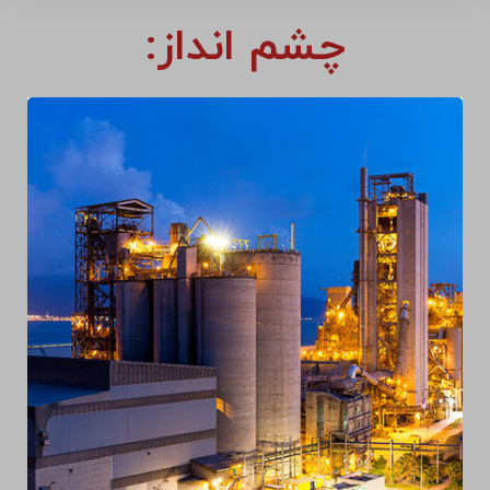
چشم انداز: