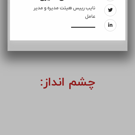
نایب رییس هیئت مدیره و مدیر
عامل
چشم انداز: