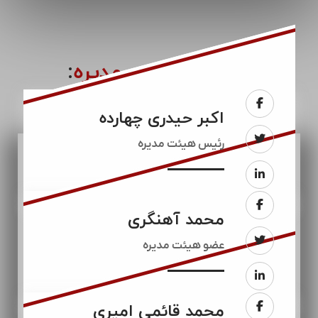
اعضای
هیئت مدیره
:
اکبر حیدری چهارده
رئيس هیئت مدیره
محمد آهنگری
عضو هیئت مدیره
محمد قائمی امیری