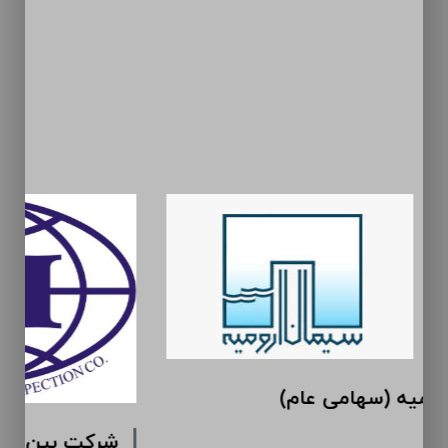
سیمان ارومیه (سهامی عام)