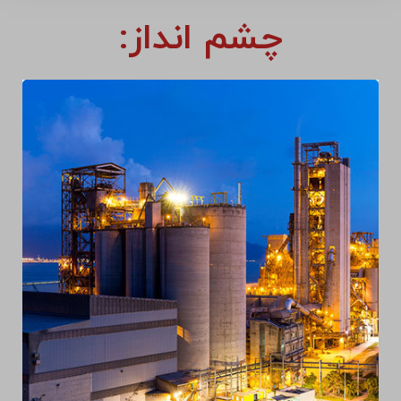
چشم انداز: