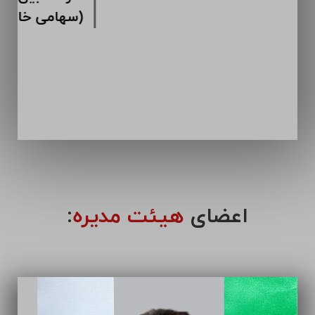
اعضای
هیئت مدیره
: