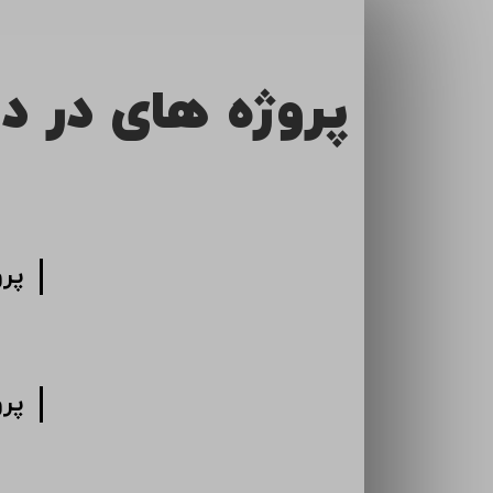
پروژه های در د
پر
پر