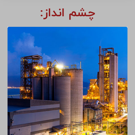
چشم انداز: