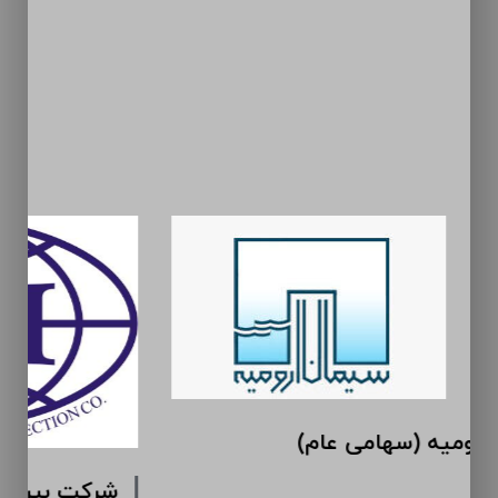
سیمان ارومیه (سهامی عام)