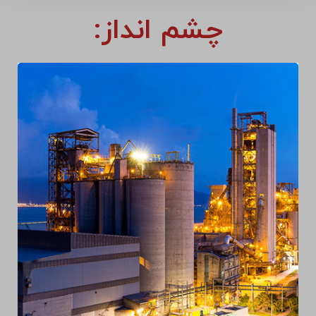
چشم انداز: