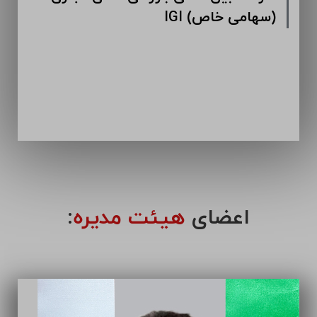
IGI (سهامی خاص)
اعضای
هیئت مدیره
: