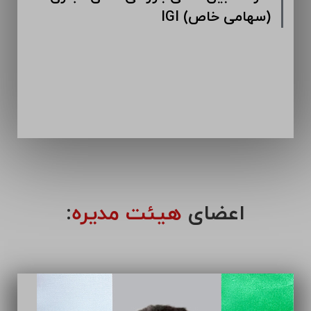
IGI (سهامی خاص)
اعضای
هیئت مدیره
: