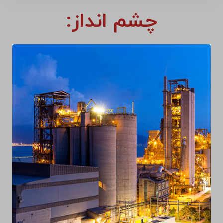
چشم انداز: