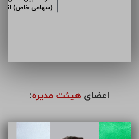
اعضای
هیئت مدیره
: