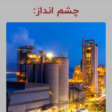
چشم انداز: