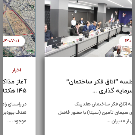
۱۴۰۴-۰۷-۰۸
اخبار
سومین جلسه “اتاق فکر ساختمان”
هلدینگ سرمایه گذاری ...
سومین جلسه اتاق فکر ساختمان هلدینگ
سرمایه‌گذاری سیمان تأمین (سیتا) با حضور فاضل
عبیات،جمعی از مدیران …