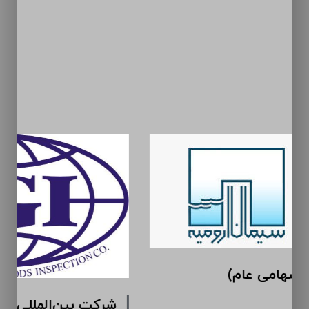
سیمان ارومیه (سهامی عام)