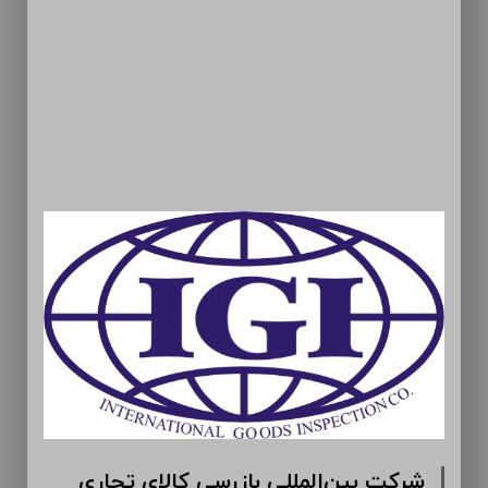
مان ارومیه (سهامی عام)
شرکت بین