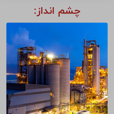
چشم انداز: