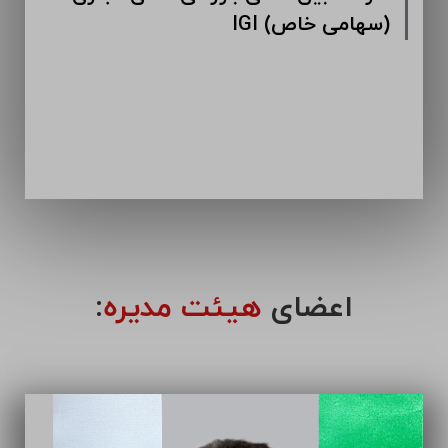
IGI (سهامی خاص)
اعضای
هیئت مدیره
: