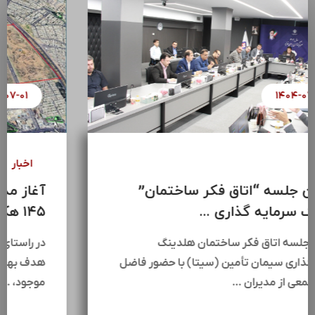
۱۴۰۴-۰۷-۰۸
اخبار
سومین جلسه “اتاق فکر ساختمان”
هلدینگ سرمایه گذاری ...
سومین جلسه اتاق فکر ساختمان هلدینگ
سرمایه‌گذاری سیمان تأمین (سیتا) با حضور فاضل
عبیات،جمعی از مدیران …