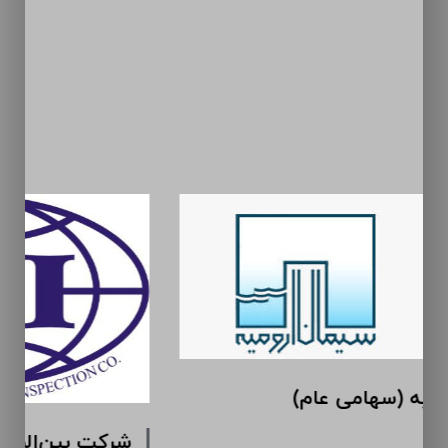
سیمان ارومیه (سهامی عام)