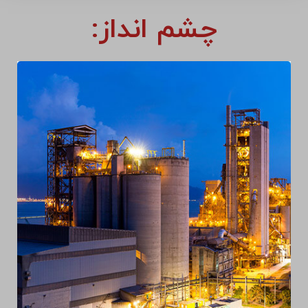
چشم انداز: