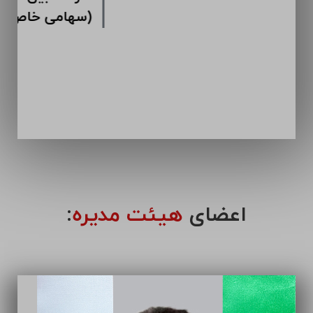
اعضای
هیئت مدیره
: