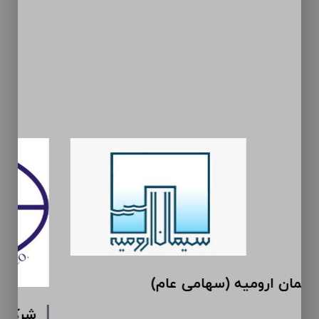
سیمان ارومیه (سهامی عام)