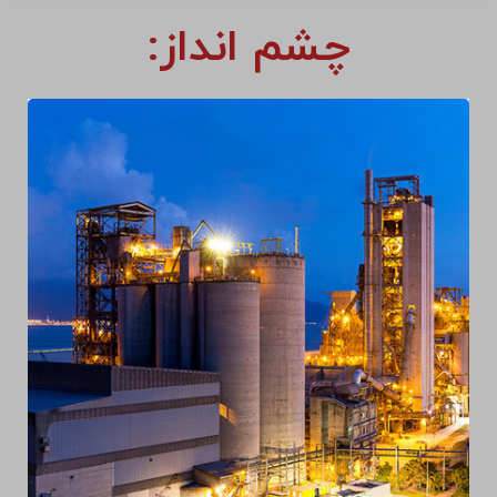
چشم انداز: