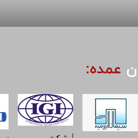
ان
عمده: