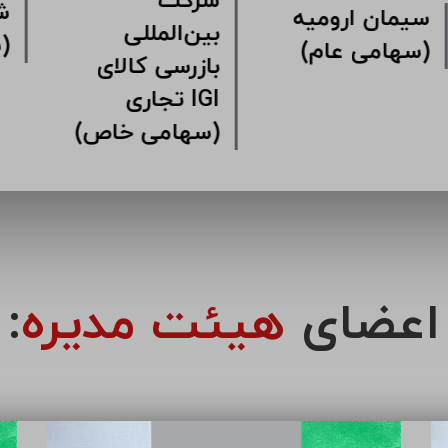
شرکت
کت سرمایه
سیمان ارومیه
بین‌ال
اری سیمان
(سهامی عام)
بازرس
مین
تجا
(سهامی خاص)
اعضای
هیئت مدیره
: