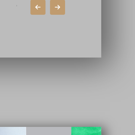
شرکت دورال
شر
(سهامی خاص)
گذ
شرکت ایران
تا
سازه (سهامی
خاص)