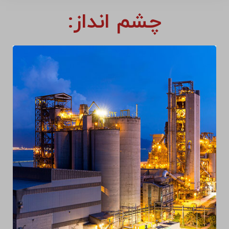
چشم انداز: