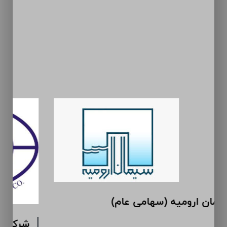
سیمان ارومیه (سهامی عام)