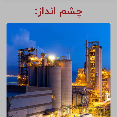
چشم انداز: