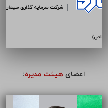
شرکت ایران سازه (سهامی خاص)
اعضای
هیئت مدیره
: