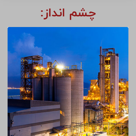
چشم انداز: