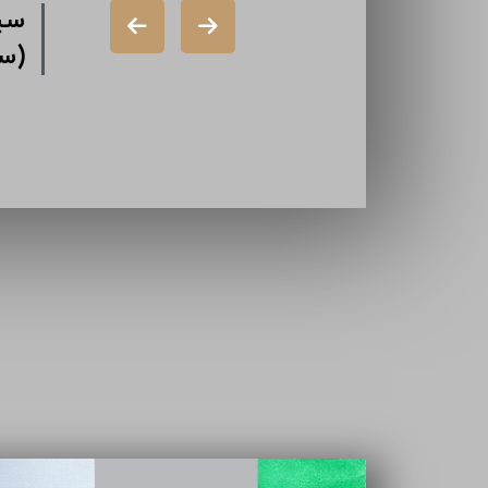
رکت دورال
شرک
سهامی خاص)
گذا
شرکت ایران
تام
سازه (سهامی
خاص)