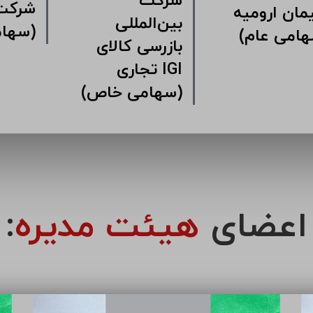
شرکت
ت سرمایه
سیمان ارومیه
بین‌الم
ری سیمان
(سهامی عام)
بازرسی
ین
تجار
(سهامی خاص)
اعضای
هیئت مدیره
: