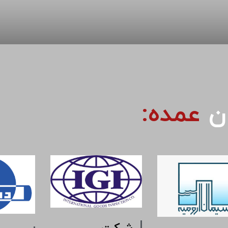
ان
عمده: