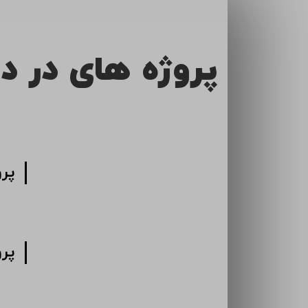
پروژه های در د
پر
پر