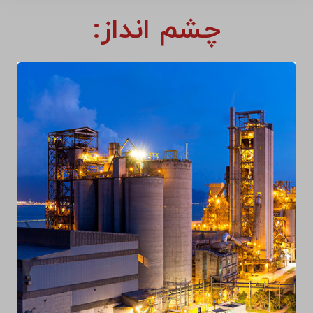
چشم انداز: