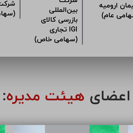
شرکت
شرکت 
ان ارومیه
بین‌المللی
(سها
هامی عام)
بازرسی کالای
تجاری IGI
(سهامی خاص)
اعضای
هیئت مدیره
: