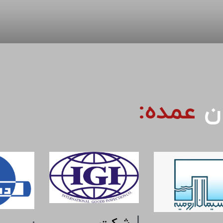
ان
عمده: