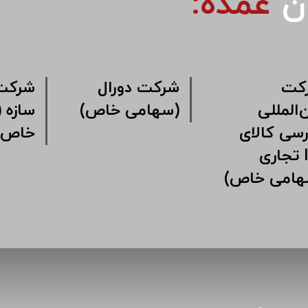
ان
عمده:
شرکت دورال
شرک
(سهامی خاص)
ساز
خا
شرکت
بین‌المللی
بازرسی کالای
تجاری IGI
(سهامی خاص)