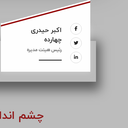
اکبر حیدری
چهارده
رئيس هیئت مدیره