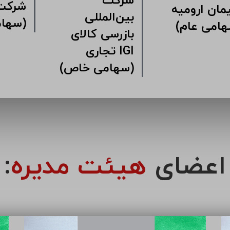
شرکت
کت سرمایه
سیمان ارومیه
بین‌ال
ری سیمان
(سهامی عام)
بازرسی
ین
تجا
(سهامی خاص)
اعضای
هیئت مدیره
: