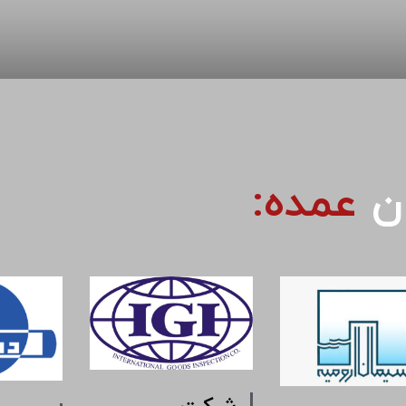
ان
عمده: