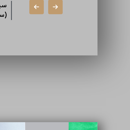
شرکت دورال
شر
(سهامی خاص)
گذا
شرکت ایران
تام
سازه (سهامی
خاص)