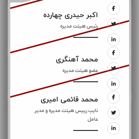
اکبر حیدری چهارده
رئيس هیئت مدیره