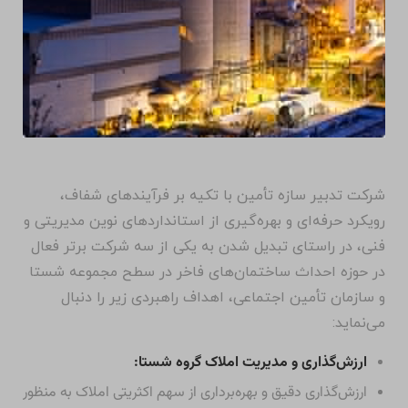
چشم انداز: