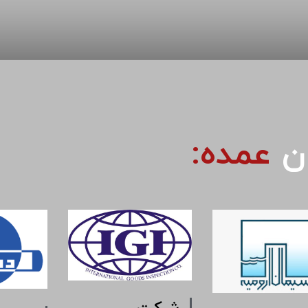
ان
عمده: