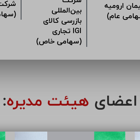
شرکت
شرکت 
ان ارومیه
بین‌المللی
(سها
هامی عام)
بازرسی کالای
تجاری IGI
(سهامی خاص)
اعضای
هیئت مدیره
: