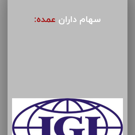
سهام داران
عمده: