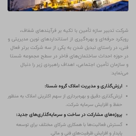
چشم انداز: