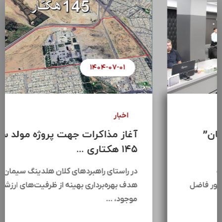
۱۴۰۴-۰۷-۰۸
اخبار
سومین جلسه “اتاق فکر ساختمان”
هلدینگ سرمایه گذاری ...
سومین جلسه اتاق فکر ساختمان هلدینگ
سرمایه‌گذاری سیمان تأمین (سیتا) با حضور فاضل
عبیات،جمعی از مدیران …