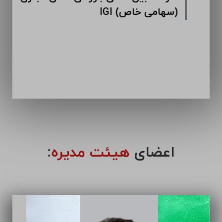
اعضای
هیئت مدیره
: