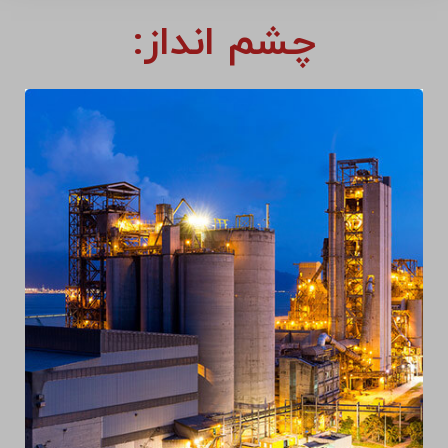
چشم انداز: