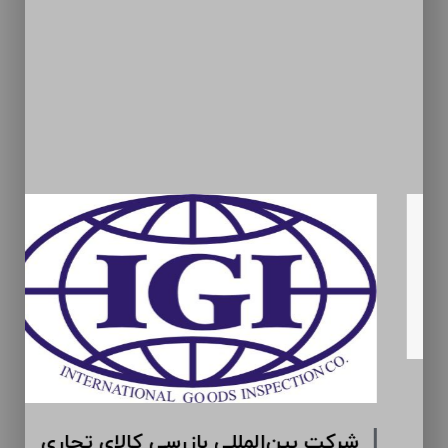
سیمان ارومیه (سهامی عام)