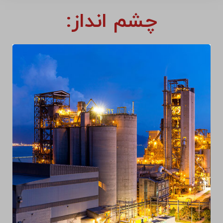
چشم انداز: