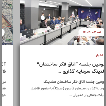
۱۴۰۴-۰۷-۰۸
اخبار
سومین جلسه “اتاق فکر ساختمان”
هلدینگ سرمایه گذاری ...
سومین جلسه اتاق فکر ساختمان هلدینگ
سرمایه‌گذاری سیمان تأمین (سیتا) با حضور فاضل
عبیات،جمعی از مدیران …