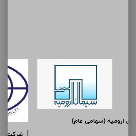
سیمان ارومیه (سهامی عام)