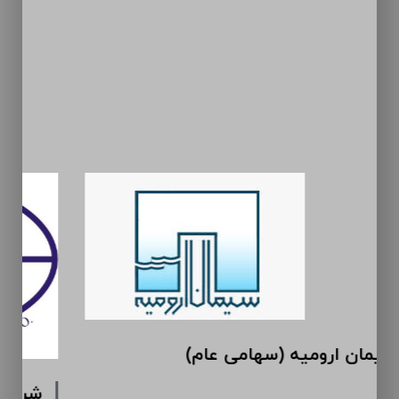
سیمان ارومیه (سهامی عام)