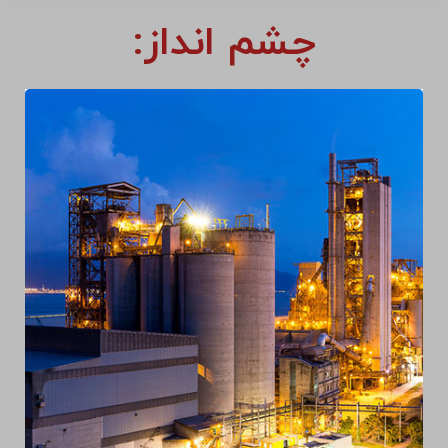
چشم انداز: