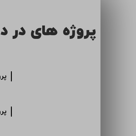
پروژه های در د
پر
پر