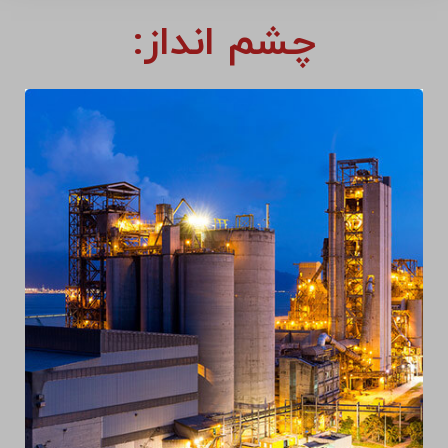
چشم انداز: