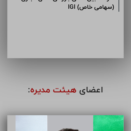
IGI (سهامی خاص)
اعضای
هیئت مدیره
: