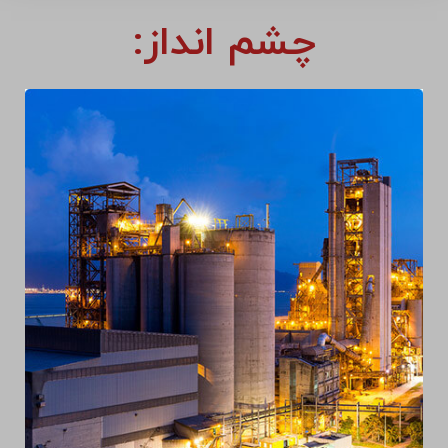
چشم انداز: