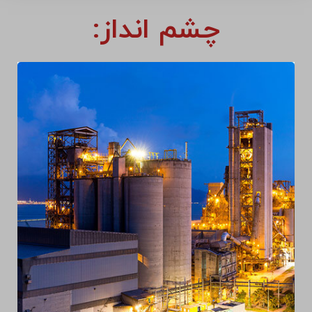
چشم انداز: