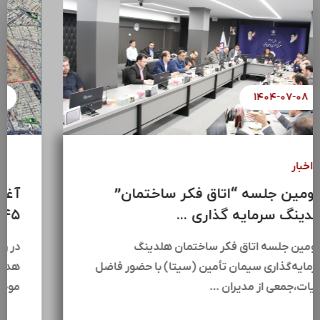
۱۴۰۴-۰۷-۰۸
اخبار
سومین جلسه “اتاق فکر ساختمان”
هلدینگ سرمایه گذاری ...
سومین جلسه اتاق فکر ساختمان هلدینگ
سرمایه‌گذاری سیمان تأمین (سیتا) با حضور فاضل
عبیات،جمعی از مدیران …