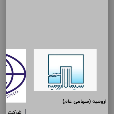
سیمان ارومیه (سهامی عام)