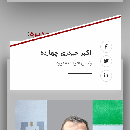
اعضای
هیئت مدیره
:
اکبر حیدری چهارده
رئيس هیئت مدیره