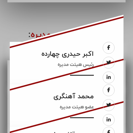
اعضای
هیئت مدیره
: