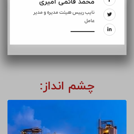
اکبر حیدری چهارده
رئيس هیئت مدیره
محمد آهنگری
عضو هیئت مدیره