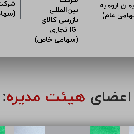
شرکت
ت سرمایه
سیمان ارومیه
بین‌ال
ری سیمان
(سهامی عام)
بازرسی
ین
تجا
(سهامی خاص)
اعضای
هیئت مدیره
: