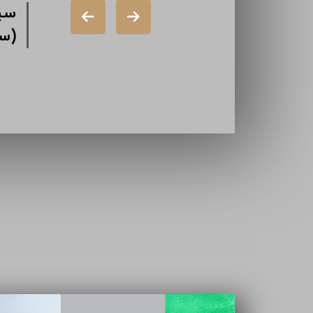
شرکت دورال
شرک
(سهامی خاص)
گذا
شرکت ایران
تام
سازه (سهامی
خاص)