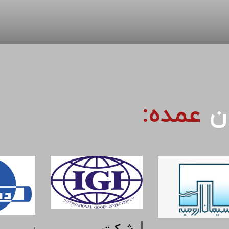
ان
عمده: