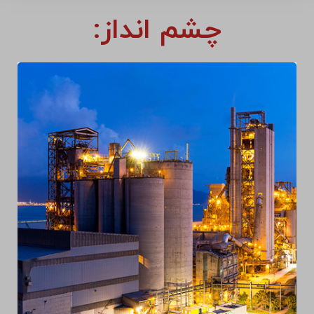
چشم انداز: