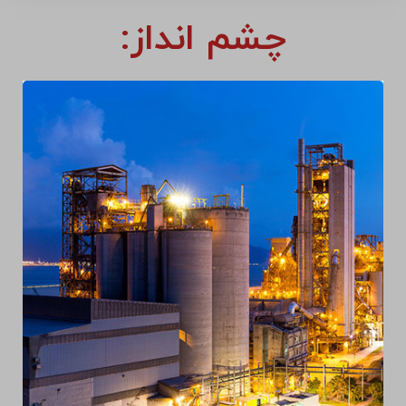
چشم انداز: