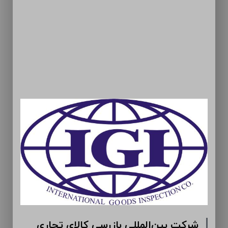
رومیه (سهامی عام)
شرکت بین‌الم