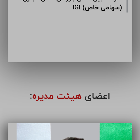
IGI (سهامی خاص)
اعضای
هیئت مدیره
: