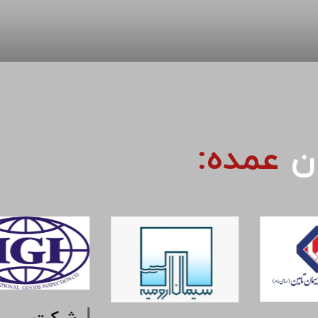
ان
عمده: