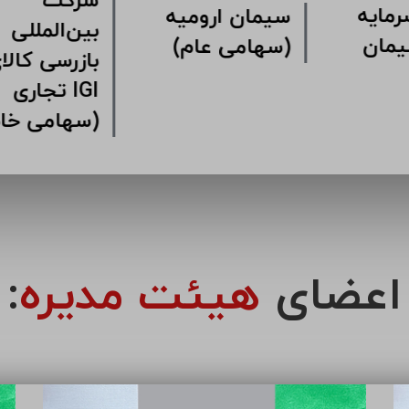
شرکت
کت سرمایه
سیمان ارومیه
بین‌ال
اری سیمان
(سهامی عام)
بازرس
مین
تجا
(سهامی خاص)
اعضای
هیئت مدیره
: