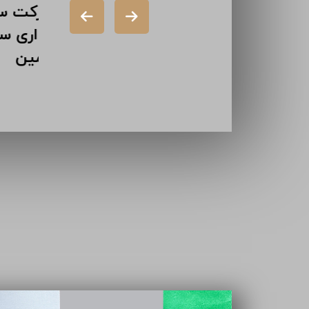
شرکت دورال
شر
(سهامی خاص)
گذ
شرکت ایران
تا
سازه (سهامی
خاص)