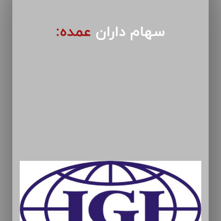
سهام داران
عمده: