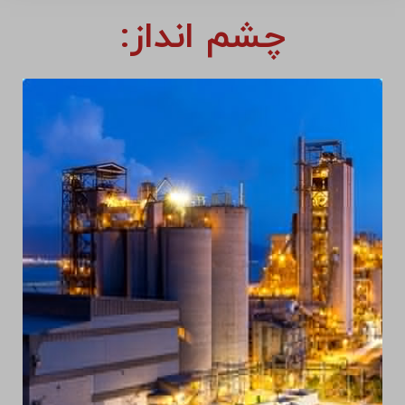
چشم انداز: