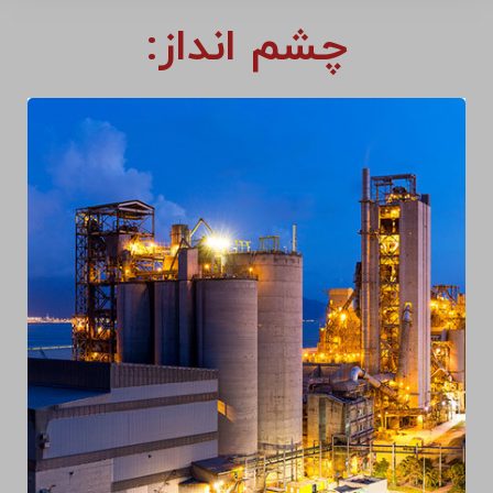
چشم انداز: