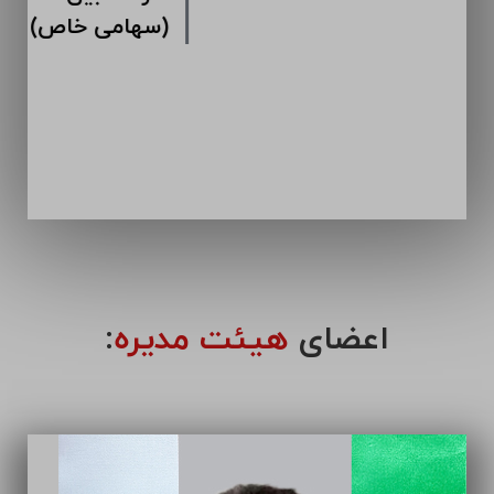
اعضای
هیئت مدیره
: