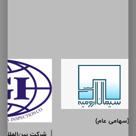
سیمان ارومیه (سهامی عام)