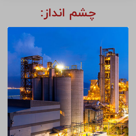
چشم انداز: