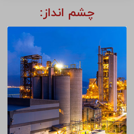
چشم انداز: