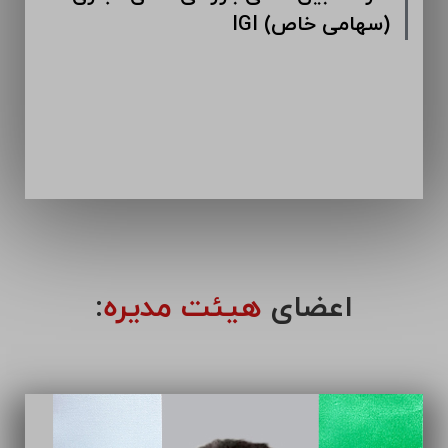
IGI (سهامی خاص)
اعضای
هیئت مدیره
: