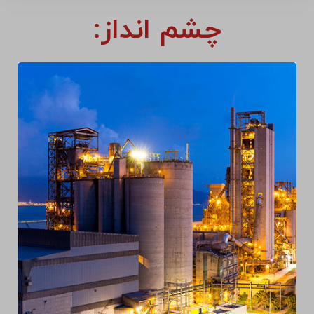
چشم انداز: