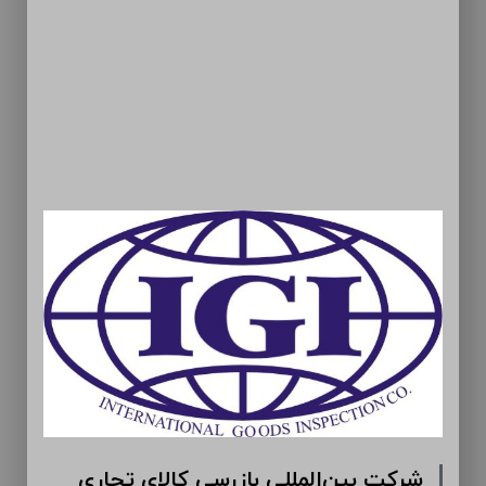
مان ارومیه (سهامی عام)
شرکت بین