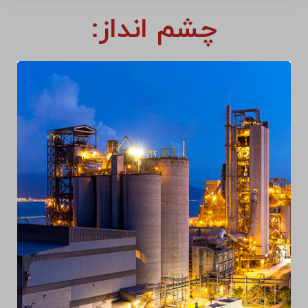
چشم انداز: